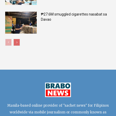
₱27.6M smuggled cigarettes nasabat sa
Davao
Manila-based online provider of "sachet news" for Filipinos
worldwide via mobile journalism or commonly known as