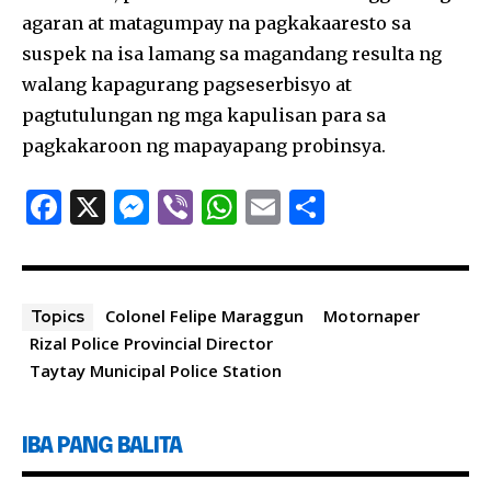
agaran at matagumpay na pagkakaaresto sa
suspek na isa lamang sa magandang resulta ng
walang kapagurang pagseserbisyo at
pagtutulungan ng mga kapulisan para sa
pagkakaroon ng mapayapang probinsya.
F
X
M
Vi
W
E
S
a
es
b
h
m
h
c
se
er
at
ai
ar
e
n
s
l
e
Colonel Felipe Maraggun
Motornaper
Topics
b
g
A
Rizal Police Provincial Director
Taytay Municipal Police Station
o
er
p
o
p
k
IBA PANG BALITA