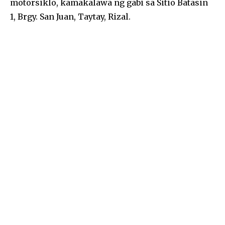
motorsiklo, kamakalawa ng gabi sa Sitio Batasin
b
g
A
1, Brgy. San Juan, Taytay, Rizal.
o
er
p
o
p
k