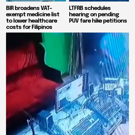
BIR broadens VAT-
LTFRB schedules
exempt medicine list
hearing on pending
to lower healthcare
PUV fare hike petitions
costs for Filipinos