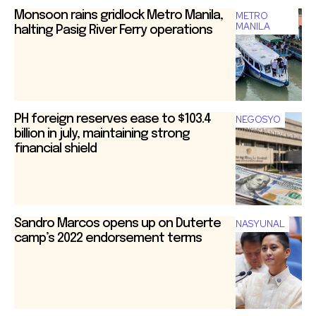
Monsoon rains gridlock Metro Manila,
METRO
MANILA
halting Pasig River Ferry operations
PH foreign reserves ease to $103.4
NEGOSYO
billion in july, maintaining strong
financial shield
Sandro Marcos opens up on Duterte
NASYUNAL
camp’s 2022 endorsement terms