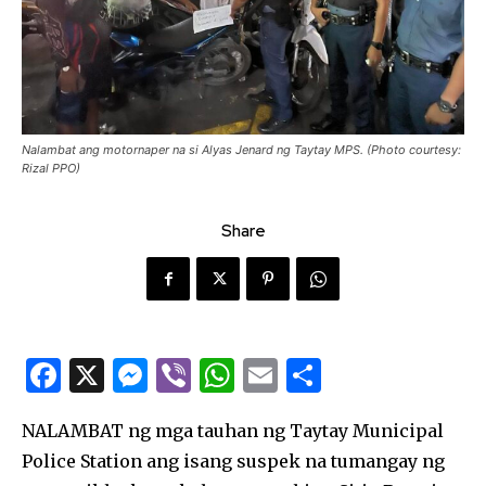
Nalambat ang motornaper na si Alyas Jenard ng Taytay MPS. (Photo courtesy:
Rizal PPO)
Share
F
X
M
Vi
W
E
S
a
es
b
h
m
h
NALAMBAT ng mga tauhan ng Taytay Municipal
c
se
er
at
ai
ar
Police Station ang isang suspek na tumangay ng
e
n
s
l
e