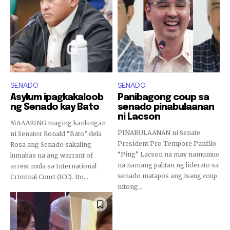
SENADO
SENADO
Asylum ipagkakaloob
Panibagong coup sa
ng Senado kay Bato
senado pinabulaanan
ni Lacson
MAAARING maging kanlungan
PINABULAANAN ni Senate
ni Senator Ronald “Bato” dela
President Pro Tempore Panfilo
Rosa ang Senado sakaling
“Ping” Lacson na may namumuo
lumabas na ang warrant of
na namang palitan ng liderato sa
arrest mula sa International
senado matapos ang isang coup
Criminal Court (ICC). Ito...
nitong...