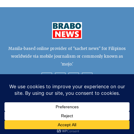
Manila-based online provider of "sachet news" for Filipinos
worldwide via mobile journalism or commonly known as
'mojo.'
TERMS & CONDITIONS
EDITORIAL TEAM
PRIVACY POLICY
© Copyright 2026 BRABO News All Rights Reserved