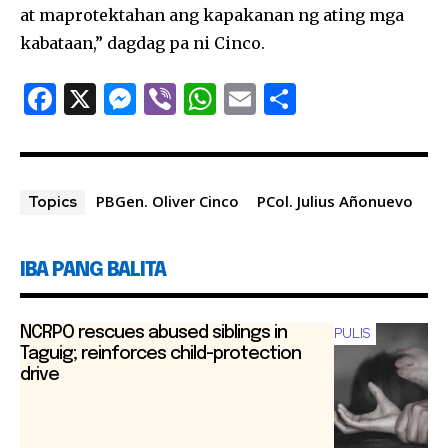
at maprotektahan ang kapakanan ng ating mga
kabataan,” dagdag pa ni Cinco.
F
X
M
Vi
W
E
S
a
es
b
h
m
h
c
se
er
at
ai
ar
e
n
s
l
e
PBGen. Oliver Cinco
PCol. Julius Añonuevo
Topics
b
g
A
o
er
p
IBA PANG BALITA
o
p
k
NCRPO rescues abused siblings in
PULIS
Taguig; reinforces child-protection
drive