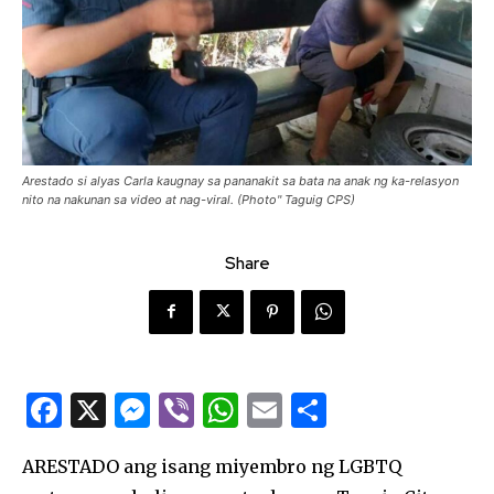
Arestado si alyas Carla kaugnay sa pananakit sa bata na anak ng ka-relasyon
nito na nakunan sa video at nag-viral. (Photo" Taguig CPS)
Share
F
X
M
Vi
W
E
S
a
es
b
h
m
h
ARESTADO ang isang miyembro ng LGBTQ
c
se
er
at
ai
ar