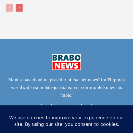
Manila-based online provider of "sachet news" for Filipinos
worldwide via mobile journalism or commonly known as
'mojo.'