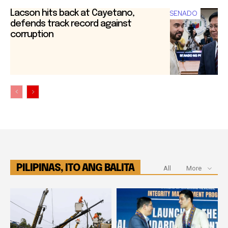
Lacson hits back at Cayetano,
SENADO
defends track record against
corruption
PILIPINAS, ITO ANG BALITA
All
More