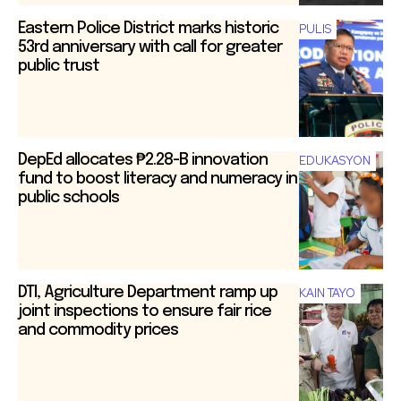
Eastern Police District marks historic
PULIS
53rd anniversary with call for greater
public trust
DepEd allocates ₱2.28-B innovation
EDUKASYON
fund to boost literacy and numeracy in
public schools
DTI, Agriculture Department ramp up
KAIN TAYO
joint inspections to ensure fair rice
and commodity prices