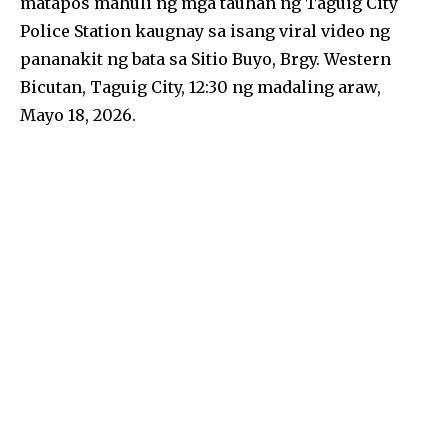
matapos mahuli ng mga tauhan ng Taguig City
e
n
s
l
e
Police Station kaugnay sa isang viral video ng
b
g
A
pananakit ng bata sa Sitio Buyo, Brgy. Western
o
er
p
Bicutan, Taguig City, 12:30 ng madaling araw,
o
p
Mayo 18, 2026.
k