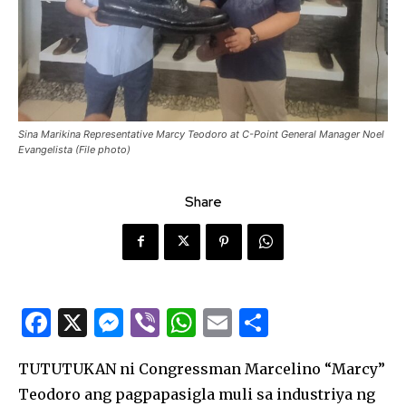
Sina Marikina Representative Marcy Teodoro at C-Point General Manager Noel
Evangelista (File photo)
Share
F
X
M
Vi
W
E
S
a
es
b
h
m
h
TUTUTUKAN ni Congressman Marcelino “Marcy”
c
se
er
at
ai
ar
Teodoro ang pagpapasigla muli sa industriya ng