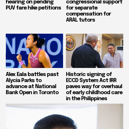
hearing on pending
congressional support
PUV fare hike petitions
for separate
compensation for
ARAL tutors
Alex Eala battles past
Historic signing of
Alycia Parks to
ECCD System Act IRR
advance at National
paves way for overhaul
Bank Open in Toronto
of early childhood care
in the Philippines