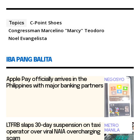
a
es
b
h
m
h
c
se
er
at
ai
ar
e
n
s
l
e
C-Point Shoes
Topics
b
g
A
Congressman Marcelino "Marcy" Teodoro
Noel Evangelista
o
er
p
o
p
k
IBA PANG BALITA
Apple Pay officially arrives in the
NEGOSYO
Philippines with major banking partners
LTFRB slaps 30-day suspension on taxi
METRO
MANILA
operator over viral NAIA overcharging
scam