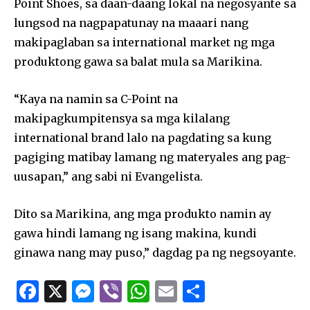
Point Shoes, sa daan-daang lokal na negosyante sa
lungsod na nagpapatunay na maaari nang
makipaglaban sa international market ng mga
produktong gawa sa balat mula sa Marikina.
“Kaya na namin sa C-Point na
makipagkumpitensya sa mga kilalang
international brand lalo na pagdating sa kung
pagiging matibay lamang ng materyales ang pag-
uusapan,” ang sabi ni Evangelista.
Dito sa Marikina, ang mga produkto namin ay
gawa hindi lamang ng isang makina, kundi
ginawa nang may puso,” dagdag pa ng negsoyante.
F
X
M
Vi
W
E
S