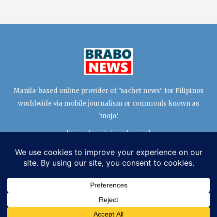
Manila-based online provider of "sachet news" for Filipinos
worldwide via mobile journalism or commonly known as
'mojo.'
TERMS & CONDITIONS
EDITORIAL TEAM
PRIVACY POLICY
© Copyright 2026 BRABO News All Rights Reserved