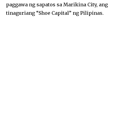
e
n
s
l
e
paggawa ng sapatos sa Marikina City, ang
b
g
A
tinaguriang “Shoe Capital” ng Pilipinas.
o
er
p
o
p
k