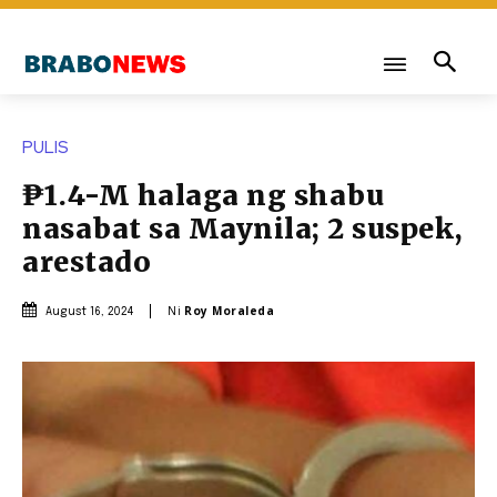
PULIS
₱1.4-M halaga ng shabu
nasabat sa Maynila; 2 suspek,
arestado
Ni
Roy Moraleda
August 16, 2024