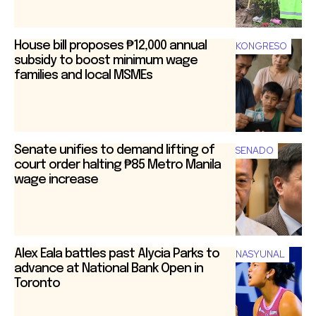
House bill proposes ₱12,000 annual
KONGRESO
subsidy to boost minimum wage
families and local MSMEs
Senate unifies to demand lifting of
SENADO
court order halting ₱85 Metro Manila
wage increase
Alex Eala battles past Alycia Parks to
NASYUNAL
advance at National Bank Open in
Toronto