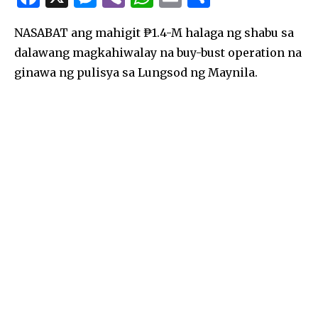
a
es
b
h
m
h
NASABAT ang mahigit ₱1.4-M halaga ng shabu sa
c
se
er
at
ai
ar
dalawang magkahiwalay na buy-bust operation na
e
n
s
l
e
ginawa ng pulisya sa Lungsod ng Maynila.
b
g
A
o
er
p
o
p
k