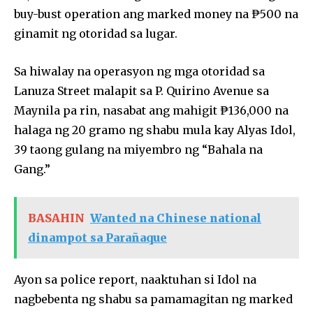
buy-bust operation ang marked money na ₱500 na
ginamit ng otoridad sa lugar.
Sa hiwalay na operasyon ng mga otoridad sa
Lanuza Street malapit sa P. Quirino Avenue sa
Maynila pa rin, nasabat ang mahigit ₱136,000 na
halaga ng 20 gramo ng shabu mula kay Alyas Idol,
39 taong gulang na miyembro ng “Bahala na
Gang.”
BASAHIN
Wanted na Chinese national
dinampot sa Parañaque
Ayon sa police report, naaktuhan si Idol na
nagbebenta ng shabu sa pamamagitan ng marked