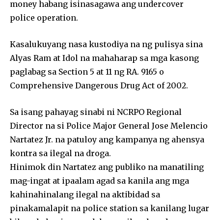
money habang isinasagawa ang undercover
police operation.
Kasalukuyang nasa kustodiya na ng pulisya sina
Alyas Ram at Idol na mahaharap sa mga kasong
paglabag sa Section 5 at 11 ng RA. 9165 o
Comprehensive Dangerous Drug Act of 2002.
Sa isang pahayag sinabi ni NCRPO Regional
Director na si Police Major General Jose Melencio
Nartatez Jr. na patuloy ang kampanya ng ahensya
kontra sa ilegal na droga.
Hinimok din Nartatez ang publiko na manatiling
mag-ingat at ipaalam agad sa kanila ang mga
kahinahinalang ilegal na aktibidad sa
pinakamalapit na police station sa kanilang lugar