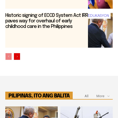
Historic signing of ECCD System Act IRR
EDUKASYON
paves way for overhaul of early
childhood care in the Philippines
PILIPINAS, ITO ANG BALITA
All
More