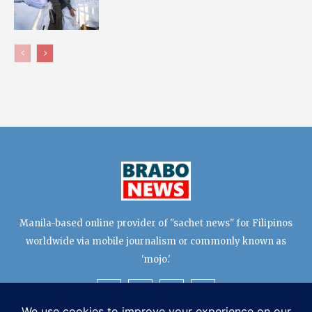
Manila-based online provider of "sachet news" for Filipinos
worldwide via mobile journalism or commonly known as
'mojo.'