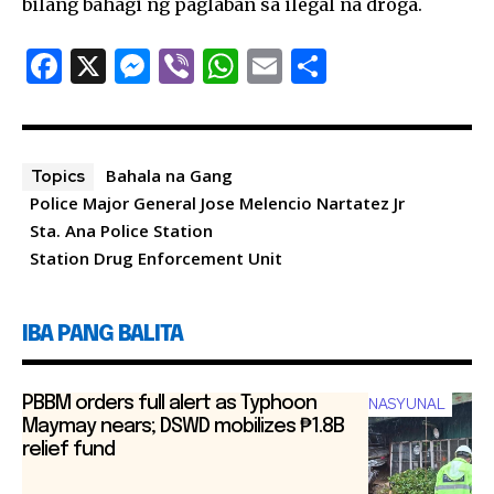
bilang bahagi ng paglaban sa ilegal na droga.
F
X
M
Vi
W
E
S
a
es
b
h
m
h
c
se
er
at
ai
ar
e
n
s
l
e
Bahala na Gang
Topics
b
g
A
Police Major General Jose Melencio Nartatez Jr
Sta. Ana Police Station
o
er
p
Station Drug Enforcement Unit
o
p
k
IBA PANG BALITA
PBBM orders full alert as Typhoon
NASYUNAL
Maymay nears; DSWD mobilizes ₱1.8B
relief fund